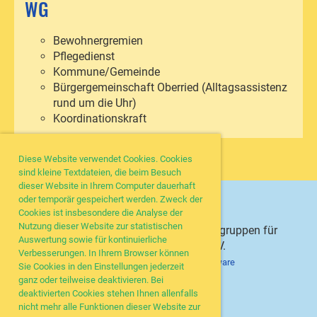
WG
Bewohnergremien
Pflegedienst
Kommune/Gemeinde
Bürgergemeinschaft Oberried (Alltagsassistenz
rund um die Uhr)
Koordinationskraft
Diese Website verwendet Cookies. Cookies
sind kleine Textdateien, die beim Besuch
dieser Website in Ihrem Computer dauerhaft
oder temporär gespeichert werden. Zweck der
Cookies ist insbesondere die Analyse der
Nutzung dieser Website zur statistischen
© Netzwerk Freiburger Modell Wohngruppen für
Auswertung sowie für kontinuierliche
Menschen mit Demenz e.V.
Verbesserungen. In Ihrem Browser können
Erstellt mit ClubDesk Vereinssoftware
Sie Cookies in den Einstellungen jederzeit
ganz oder teilweise deaktivieren. Bei
deaktivierten Cookies stehen Ihnen allenfalls
nicht mehr alle Funktionen dieser Website zur